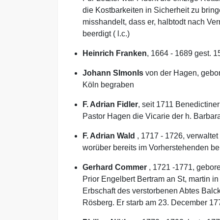
die Kostbarkeiten in Sicherheit zu bri
misshandelt, dass er, halbtodt nach Ver
beerdigt ( l.c.)
Heinrich Franken
, 1664 - 1689 gest. 1
Johann SImonIs
von der Hagen, gebore
Köln begraben
F. Adrian Fidler
, seit 1711 Benedictine
Pastor Hagen die Vicarie der h. Barbara
F. Adrian Wald
, 1717 - 1726, verwaltet
worüber bereits im Vorherstehenden beri
Gerhard Commer
, 1721 -1771, gebore
Prior Engelbert Bertram an St, martin 
Erbschaft des verstorbenen Abtes Balc
Rösberg. Er starb am 23. December 1771