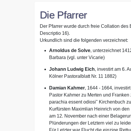
Die Pfarrer
Der Pfarrer wurde durch freie Collation des
Descriptio 16).
Urkundlich sind die folgenden verzeichnet:
Arnoldus de Solve
, unterzeichnet 141
Barbara (vgl. unter Vicarie)
Johann Ludwig Eich
, investirt am 6.
Kölner Pastoralblatt Nr. 11 1882)
Damian Kahmer
, 1644 - 1664, investi
Pastor Kahmer zu Merten und Franken z
parachia essent odiosi" Kirchenbuch zu
Kurfürsten Maximlian Heinrich von den
am 12. November nach einer Belagerun
Plünderungen der Letztern viel zu lei
Für Letzter war Flucht die einzige Ret