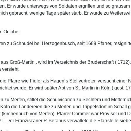
ngen. Er wurde unterwegs von Soldaten ergriffen und so grausam
nich gebracht, wenige Tage später starb. Er wurde zu Weilerswi
5. October
n zu Schnudel bei Herzogenbusch, seit 1689 Pfarrer, resignirt
r aus Groß-Martin , wird im Verzeichnis der Bruderschaft ( 1712
 versieht.
 die Pfarre wie Fidler als Hagen´s Stellvertreter, versucht eine
chtet wurde. Er wird später Abt von St. Martin in Köln ( gest. 1
n zu Merten, stiftet die Schulvicarien zu Sechtem und Metternic
in Köln die Ländereien die zu Merten und Trippelsdorf im Schal
k (kirchenbuch von Merten). Pfarrer Commer war Provisor und 
. Der Franziscaner P. Beranus verwaltete die Pfarrstelle sieb