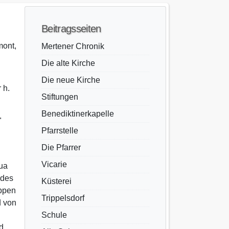
Beitragsseiten
mont,
Mertener Chronik
Die alte Kirche
Die neue Kirche
 h.
Stiftungen
Benediktinerkapelle
"
Pfarrstelle
Die Pfarrer
Vicarie
sua
 des
Küsterei
uppen
Trippelsdorf
d von
Schule
d