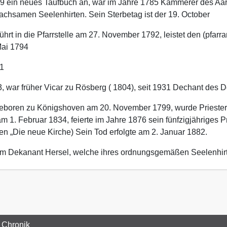
779 ein neues Taufbuch an, war im Jahre 1785 Kämmerer des Aa
wachsamen Seelenhirten. Sein Sterbetag ist der 19. October
ührt in die Pfarrstelle am 27. November 1792, leistet den (pfarr
ai 1794
11
3, war früher Vicar zu Rösberg ( 1804), seit 1931 Dechant des 
 geboren zu Königshoven am 20. November 1799, wurde Priester
m 1. Februar 1834, feierte im Jahre 1876 sein fünfzigjähriges P
en „Die neue Kirche) Sein Tod erfolgte am 2. Januar 1882.
e im Dekanant Hersel, welche ihres ordnungsgemäßen Seelenhirt
 Chronik