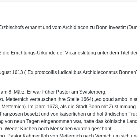
 Erzbischofs ernannt und vom Archidiacon zu Bonn investirt (Du
2 die Errichtungs-Urkunde der Vicariestiftung unter dem Titel der
 August 1613 ("Ex protocollis iudicalibus Archidieconatus Bonnen
rt am 8. März. Er war früher Pastor am Swisterberg.
u Metternich vertauschen ihre Stelle 1664( „eo qoud ambo in 
 Metternich). Im jahre 1673, als die Stadt Bonn mit Zustimmung
 Franzosen besetzt und von kaiserlichen und holländischen Tr
g von neun Tagen eingenommen war, hatte das kölnische Lan
den. Weder Kirchen noch Menschen wurden geschont.
tung. Pastor Kahmer floh von Metternich nach Vernich um sich un