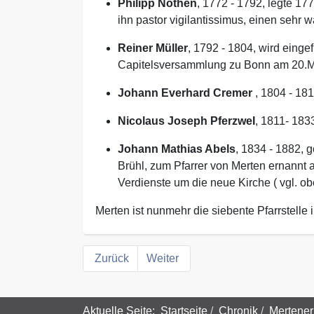
Philipp Nöthen
, 1772 - 1792, legte 1
ihn pastor vigilantissimus, einen sehr 
Reiner Müller
, 1792 - 1804, wird eingef
Capitelsversammlung zu Bonn am 20.M
Johann Everhard Cremer
, 1804 - 18
Nicolaus Joseph PferzweI
, 1811- 183
Johann Mathias Abels
, 1834 - 1882,
Brühl, zum Pfarrer von Merten ernannt a
Verdienste um die neue Kirche ( vgl. ob
Merten ist nunmehr die siebente Pfarrstell
Zurück
Weiter
Aktuelle Seite:
Startseite
Chronik
Mertener