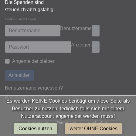
Die Spenden sind
steuerlich abzugsfähig!
Cookie-Einstellungen
Benutzername
Anzeigen
Angemeldet bleiben
Anmelden
Benutzername vergessen?
Passwort vergessen?
Es werden KEINE Cookies benötigt um diese Seite als
Besucher zu nutzen; lediglich falls sich mit einem
Nutzeraccount angemeldet werden muss!
Impressum
Datenschutz
nach oben
Cookies nutzen
weiter OHNE Cookies