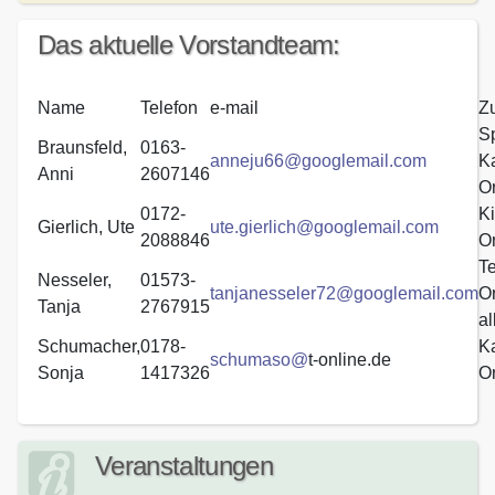
Das aktuelle Vorstandteam:
Name
Telefon
e-mail
Zu
Sp
Braunsfeld,
0163-
anneju66@googlemail.com
Ka
Anni
2607146
O
0172-
Ki
Gierlich, Ute
ute.gierlich@googlemail.com
2088846
O
T
Nesseler,
01573-
tanjanesseler72@googlemail.com
Or
Tanja
2767915
al
Schumacher,
0178-
Ka
schumaso@
t-online.de
Sonja
1417326
O
Veranstaltungen