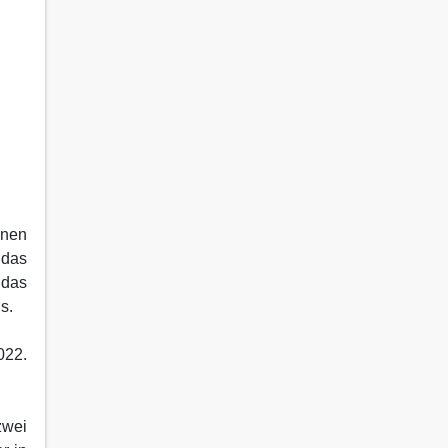
enen
 das
 das
s.
022.
zwei