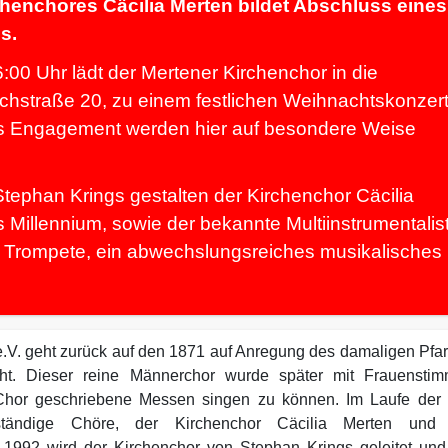
henchores Cäcilia Merten bildet Abschluss eines
s.
0 Uhr lädt der Mertener Kirchenchor in die
irchstraße 20, zu einem festlichen Weihnachtskonzer
es Engagement werden hier auf besondere Weise
tephan Krings gestalten der Kirchenchor Cäcilia
s Millennium, sowie der bekannte Multiinstrumentalis
 Trompete, ein abwechslungsreiches musikalisches
.V. geht zurück auf den 1871 auf Anregung des damaligen Pfar
ht. Dieser reine Männerchor wurde später mit Frauensti
 Chor geschriebene Messen singen zu können. Im Laufe der 
ständige Chöre, der Kirchenchor Cäcilia Merten und
l 1992 wird der Kirchenchor von Stephan Krings geleitet und