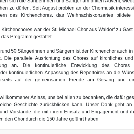
en sich die Sängerinnen und Sänger am dritten Advent, wiede
ehen zu dürfen. Seit August probten an der Chormusik interessi
rn des Kirchenchores, das Weihnachtskonzertes bildete
 Kirchenchores war der St. Michael Chor aus Waldorf zu Gast
 das Programm gestaltet.
it rund 50 Sängerinnen und Sängern ist der Kirchenchor auch in
t. Die parallele Ausrichtung des Chores auf kirchliches und
Jung an. Die kontinuierliche Entwicklung des Chores 
f der kontinuierlichen Anpassung des Repertoires an die Wün
erseits auf der gemeinsamen Freude am Gesang und e
 willkommener Anlass, uns bei allen zu bedanken, die dafür ges
reiche Geschichte zurückblicken kann. Unser Dank geht an 
ter und Vorstände, die mit ihrem Einsatz und Engagement und i
en den Chor durch die
150
Jahre
geführt haben.