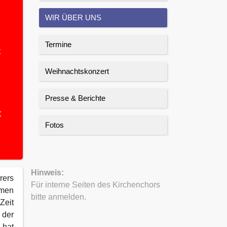
WIR ÜBER UNS
Termine
t
Weihnachtskonzert
Presse & Berichte
t
Fotos
Hinweis:
rers
Für interne Seiten des Kirchenchors
mmen
bitte anmelden.
Zeit
 der
 hat