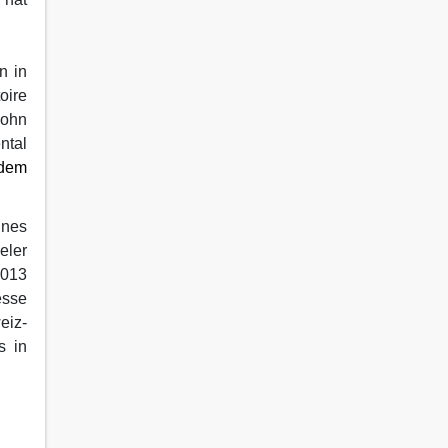
n in
oire
sohn
ntal
 dem
ines
eler
2013
esse
eiz-
s in