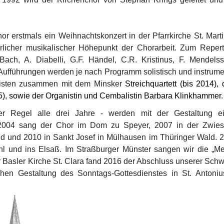
or erstmals ein Weihnachtskonzert in der Pfarrkirche St. Marti
hrlicher musikalischer Höhepunkt der Chorarbeit. Zum Repert
ch, A. Diabelli, G.F. Händel, C.R. Kristinus, F. Mendels
e Aufführungen werden je nach Programm solistisch und instrume
solisten zusammen mit dem Minsker
Streichquartett (bis 2014),
5), sowie der Organistin und Cembalistin Barbara Klinkhammer
.
er Regel alle drei Jahre - werden mit der Gestaltung e
n 2004 sang der Chor im Dom zu Speyer, 2007 in der Zwies
ld und 2010 in Sankt Josef in Mülhausen im Thüringer Wald. 
uhl und ins Elsaß. Im Straßburger Münster sangen wir die „M
r Basler Kirche St. Clara fand 2016 der Abschluss unserer Schw
chen Gestaltung des Sonntags-Gottesdienstes in St. Antoniu