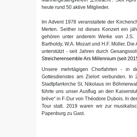
heute rund 50 aktive Mitglieder.
Im Advent 1978 veranstaltete der Kirchench
Merten. Seither ist dieses Konzert ein jä
gehören unter anderem Werke von J.S. Ba
Bartholdy, W.A. Mozart und H.F. Müller. Di
unterstützt - seit Jahren durch Gesangs
Streicherensemble Ars Millennium (seit 201
Unsere mehrtägigen Chorfahrten - in d
Gottesdienstes am Zielort verbunden. I
Stadtpfarrkirche St. Nikolaus im Böhmerwa
führte uns unser Ausflug an den Kaiserst
brève“ in F-Dur von Théodore Dubois. In de
Tour statt. 2019 waren wir zur musikalis
Papenburg zu Gast.