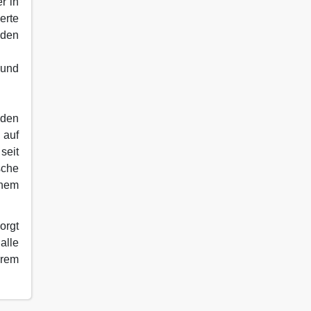
r in
erte
 den
 und
 den
 auf
seit
sche
inem
orgt
alle
hrem