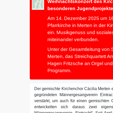
Weihnachtskonzert des Kirc
besonderen Jugendprojekte
Am 14. Dezember 2025 um 16:0
Pfarrkirche in Merten in der K
ein. Musikgenuss und sozial
miteinander verbunden.
Unter der Gesamtleitung von S
Merten, das Streichquartett Ar
Hagen Fritzsche an Orgel und
Programm.
Der gemischte Kirchenchor Cäcilia Merten e
gegründeten Männergesangverein Eintrac
verstärkt, um auch für einen gemischten
entwickelten sich daraus zwei eigen
Männergesangverein „Eintracht“. Seit Apri